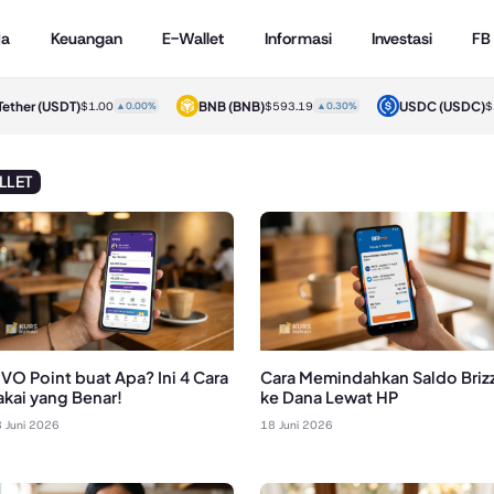
da
Keuangan
E-Wallet
Informasi
Investasi
FB
her
(USDT)
BNB
(BNB)
USDC
(USDC)
$1.00
▲0.00%
$593.19
▲0.30%
$1.0
LLET
VO Point buat Apa? Ini 4 Cara
Cara Memindahkan Saldo Brizz
akai yang Benar!
ke Dana Lewat HP
 Juni 2026
18 Juni 2026