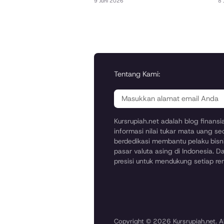
9 Juni 2026
8 
Tentang Kami:
Kursrupiah.net adalah blog finans
informasi nilai tukar mata uang se
berdedikasi membantu pelaku bisni
pasar valuta asing di Indonesia. Da
presisi untuk mendukung setiap r
Copyright © 2026 Kursrupiah.net. Al