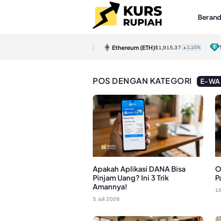
Beran
Bitcoin
(BTC)
Ethereum
(ETH)
Tet
$64,968.00
▲1.20%
$1,915.37
▲1.10%
POS DENGAN KATEGORI
E-WA
Apakah Aplikasi DANA Bisa
O
Pinjam Uang? Ini 3 Trik
P
Amannya!
18
5 Juli 2026