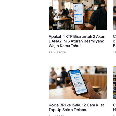
Apakah 1 KTP Bisa untuk 2 Akun
C
DANA? Ini 5 Aturan Resmi yang
d
Wajib Kamu Tahu!
B
13 Juni 2026
12
Kode BRI ke iSaku: 2 Cara Kilat
C
Top Up Saldo Terbaru
M