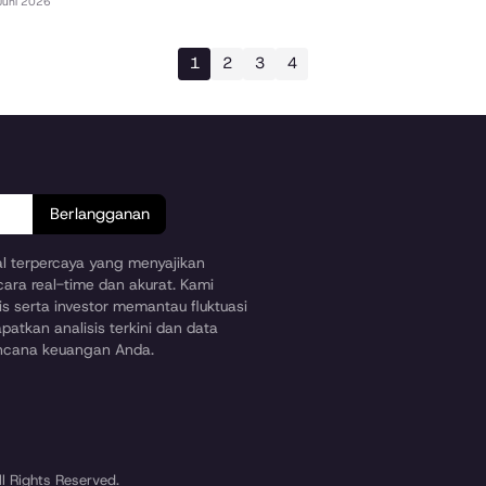
Juni 2026
1
2
3
4
Berlangganan
ial terpercaya yang menyajikan
cara real-time dan akurat. Kami
s serta investor memantau fluktuasi
patkan analisis terkini dan data
encana keuangan Anda.
l Rights Reserved.