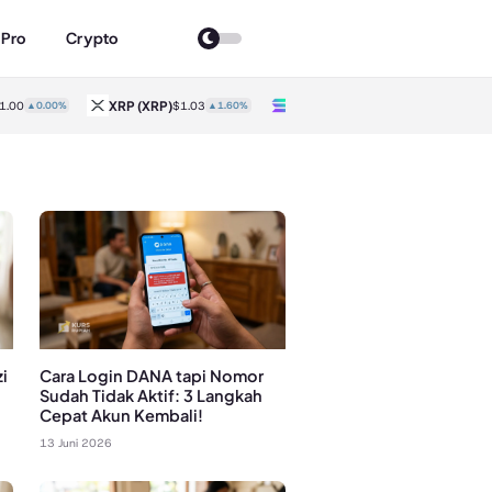
 Pro
Crypto
XRP
(XRP)
Solana
(SOL)
T
0
▲0.00%
$1.03
▲1.60%
$74.52
▲2.90%
i
Cara Login DANA tapi Nomor
Sudah Tidak Aktif: 3 Langkah
Cepat Akun Kembali!
13 Juni 2026