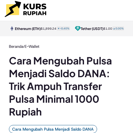
Ethereum
(ETH)
Tether
(USDT)
30%
$1,899.24
▼-0.40%
$1.00
▲0.00%
Beranda
E-Wallet
/
Cara Mengubah Pulsa
Menjadi Saldo DANA:
Trik Ampuh Transfer
Pulsa Minimal 1000
Rupiah
Cara Mengubah Pulsa Menjadi Saldo DANA