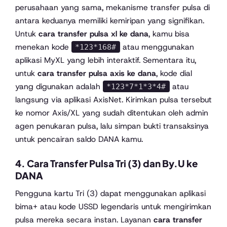
perusahaan yang sama, mekanisme transfer pulsa di
antara keduanya memiliki kemiripan yang signifikan.
Untuk
cara transfer pulsa xl ke dana
, kamu bisa
menekan kode
atau menggunakan
*123*168#
aplikasi MyXL yang lebih interaktif. Sementara itu,
untuk
cara transfer pulsa axis ke dana
, kode dial
yang digunakan adalah
atau
*123*7*1*3*4#
langsung via aplikasi AxisNet. Kirimkan pulsa tersebut
ke nomor Axis/XL yang sudah ditentukan oleh admin
agen penukaran pulsa, lalu simpan bukti transaksinya
untuk pencairan saldo DANA kamu.
4. Cara Transfer Pulsa Tri (3) dan By.U ke
DANA
Pengguna kartu Tri (3) dapat menggunakan aplikasi
bima+ atau kode USSD legendaris untuk mengirimkan
pulsa mereka secara instan. Layanan
cara transfer