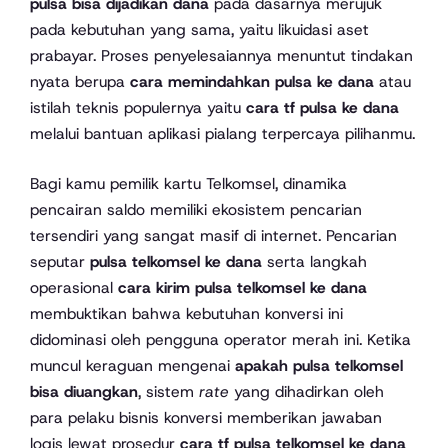
pulsa bisa dijadikan dana
pada dasarnya merujuk
pada kebutuhan yang sama, yaitu likuidasi aset
prabayar. Proses penyelesaiannya menuntut tindakan
nyata berupa
cara memindahkan pulsa ke dana
atau
istilah teknis populernya yaitu
cara tf pulsa ke dana
melalui bantuan aplikasi pialang terpercaya pilihanmu.
Bagi kamu pemilik kartu Telkomsel, dinamika
pencairan saldo memiliki ekosistem pencarian
tersendiri yang sangat masif di internet. Pencarian
seputar
pulsa telkomsel ke dana
serta langkah
operasional
cara kirim pulsa telkomsel ke dana
membuktikan bahwa kebutuhan konversi ini
didominasi oleh pengguna operator merah ini. Ketika
muncul keraguan mengenai
apakah pulsa telkomsel
bisa diuangkan
, sistem
rate
yang dihadirkan oleh
para pelaku bisnis konversi memberikan jawaban
logis lewat prosedur
cara tf pulsa telkomsel ke dana