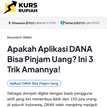
Ethereum
(ETH)
Tether
(USDT)
40%
$1,903.24
▼-0.10%
$1.00
▲0.00%
Beranda
E-Wallet
/
Apakah Aplikasi DANA
Bisa Pinjam Uang? Ini 3
Trik Amannya!
Aplikasi DANA Bisa Pinjam Uang
Sebagai dompet digital dengan basis pengguna
aktif yang kini menembus lebih dari 150 juta orang
di seluruh Indonesia, DANA telah menjelma menjadi