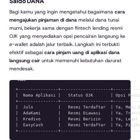
Saldo DANA
Bagi kamu yang ingin mengetahui bagaimana
cara
mengajukan pinjaman di dana
melalui dana tunai
murni, bekerja sama dengan fintech lending resmi
OJK yang menyediakan opsi pencairan langsung ke
e-wallet adalah jalur terbaik. Langkah ini terbukti
efektif sebagai
cara pinjam uang di aplikasi dana
langsung cair
untuk memenuhi kebutuhan darurat
mendesak.
+----------------+--------------------+-----------
|  Nama Aplikasi |   Status OJK       | Opsi Penca
+----------------+--------------------+-----------
|  Julo          |   Resmi Terdaftar  | Ya, Menu D
|  AdaKami       |   Resmi Diawasi    | Ya, Transf
|  Kredivo       |   Resmi Berizin    | Ya, Lewat 
|  EasyCash      |   Resmi Terdaftar  | Ya, Piliha