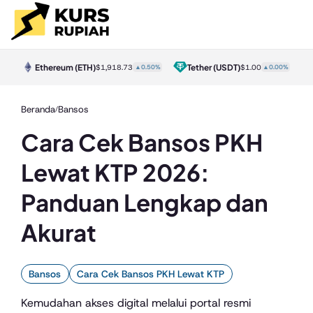
Ethereum
(ETH)
Tether
(USDT)
0%
$1,918.73
▲0.50%
$1.00
▲0.00%
Beranda
Bansos
/
Cara Cek Bansos PKH
Lewat KTP 2026:
Panduan Lengkap dan
Akurat
Bansos
Cara Cek Bansos PKH Lewat KTP
Kemudahan akses digital melalui portal resmi