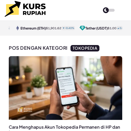
Ethereum
(ETH)
Tether
(USDT)
0.80%
$1,901.62
▼-0.40%
$1.00
▲0.00%
POS DENGAN KATEGORI
TOKOPEDIA
Cara Menghapus Akun Tokopedia Permanen di HP dan