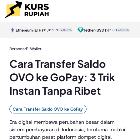
Ethereum
(ETH)
Tether
(USDT)
0%
$1,919.78
▲0.80%
$1.00
▲0.00%
Beranda
E-Wallet
/
Cara Transfer Saldo
OVO ke GoPay: 3 Trik
Instan Tanpa Ribet
Cara Transfer Saldo OVO ke GoPay
Era digital membawa perubahan besar dalam
sistem pembayaran di Indonesia, terutama melalui
pertumbuhan pesat platform dompet digital.