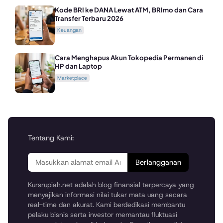
Kode BRI ke DANA Lewat ATM, BRImo dan Cara
Transfer Terbaru 2026
Keuangan
Cara Menghapus Akun Tokopedia Permanen di
HP dan Laptop
Marketplace
Tentang Kami:
Berlangganan
Kursrupiah.net adalah blog finansial terpercaya yang
menyajikan informasi nilai tukar mata uang secara
real-time dan akurat. Kami berdedikasi membantu
pelaku bisnis serta investor memantau fluktuasi