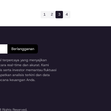
1
2
3
4
Berlangganan
ial terpercaya yang menyajikan
cara real-time dan akurat. Kami
s serta investor memantau fluktuasi
patkan analisis terkini dan data
encana keuangan Anda.
l Rights Reserved.