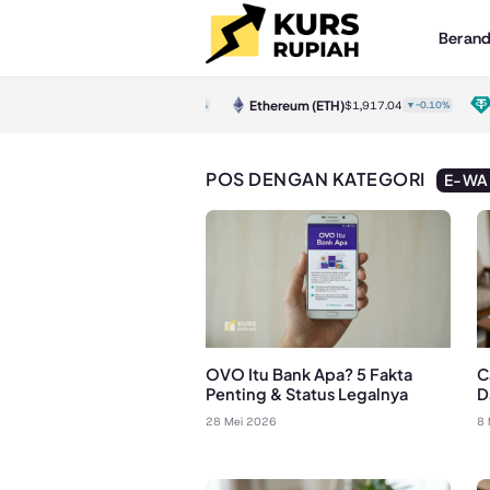
Beran
Bitcoin
(BTC)
Ethereum
(ETH)
Te
$64,923.00
▲0.30%
$1,917.04
▼-0.10%
POS DENGAN KATEGORI
E-WA
OVO Itu Bank Apa? 5 Fakta
C
Penting & Status Legalnya
D
28 Mei 2026
8 