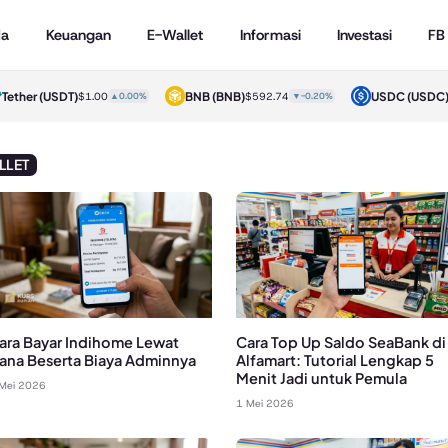
da
Keuangan
E-Wallet
Informasi
Investasi
FB
ther
(USDT)
BNB
(BNB)
USDC
(USDC)
$1.00
▲0.00%
$592.74
▼-0.20%
$1
LLET
ara Bayar Indihome Lewat
Cara Top Up Saldo SeaBank di
ana Beserta Biaya Adminnya
Alfamart: Tutorial Lengkap 5
Menit Jadi untuk Pemula
Mei 2026
1 Mei 2026