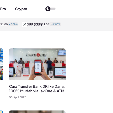
 Pro
Crypto
XRP
(XRP)
Solana
(SOL)
.00
▲0.00%
$1.03
▼-2.00%
$73.89
▲0.40%
Cara Transfer Bank DKI ke Dana:
100% Mudah via JakOne & ATM
30 April 2026