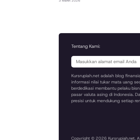
3 Maret 2026
Tentang Kami:
Kursrupiah.net adalah blog finans
informasi nilai tukar mata uang se
berdedikasi membantu pelaku bisni
pasar valuta asing di Indonesia. Da
presisi untuk mendukung setiap r
Copyright © 2026 Kursrupiah.net. Al