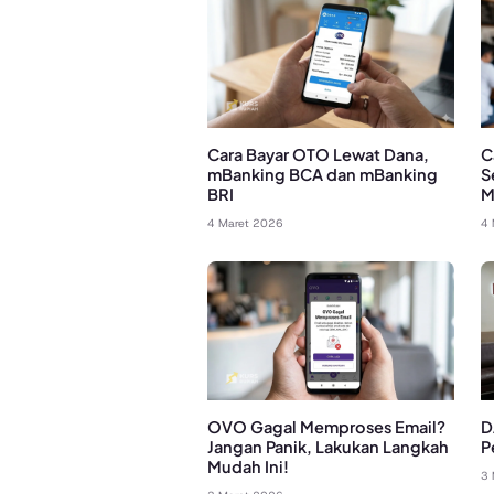
Cara Bayar OTO Lewat Dana,
C
mBanking BCA dan mBanking
S
BRI
M
4 Maret 2026
4 
OVO Gagal Memproses Email?
D
Jangan Panik, Lakukan Langkah
P
Mudah Ini!
3 