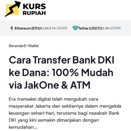
Ethereum
(ETH)
Tether
(USDT)
30%
$1,913.74
▲0.00%
$1.00
▲0.00%
Beranda
E-Wallet
/
Cara Transfer Bank DKI
ke Dana: 100% Mudah
via JakOne & ATM
Era transaksi digital telah mengubah cara
masyarakat Jakarta dan sekitarnya dalam mengelola
keuangan sehari-hari, terutama bagi nasabah Bank
DKI yang kini semakin dimanjakan dengan
kemudahan...