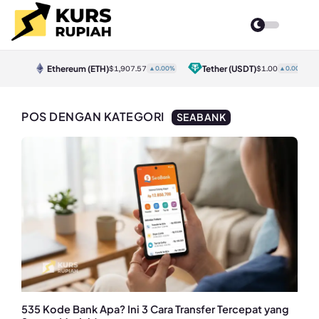
Ethereum
(ETH)
Tether
(USDT)
.30%
$1,907.57
▲0.00%
$1.00
▲0.00%
POS DENGAN KATEGORI
SEABANK
535 Kode Bank Apa? Ini 3 Cara Transfer Tercepat yang