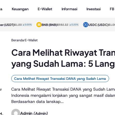
da
Keuangan
E-Wallet
Informasi
Investasi
FB
her
(USDT)
BNB
(BNB)
USDC
(USDC)
$1.00
▲0.00%
$592.32
▲0.20%
$1.0
Beranda
E-Wallet
/
Cara Melihat Riwayat Tr
yang Sudah Lama: 5 Langk
Cara Melihat Riwayat Transaksi DANA yang Sudah Lama
Cara Melihat Riwayat Transaksi DANA yang Sudah Lama
u
Indonesia mengalami lonjakan yang sangat masif dalam
Berdasarkan data lanskap...
Admin
(Admin)
M,