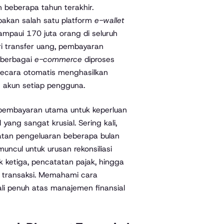
 beberapa tahun terakhir.
pakan salah satu platform
e-wallet
mpaui 170 juta orang di seluruh
ari transfer uang, pembayaran
i berbagai
e-commerce
diproses
 secara otomatis menghasilkan
 akun setiap pengguna.
embayaran utama untuk keperluan
ang sangat krusial. Sering kali,
tan pengeluaran beberapa bulan
uncul untuk urusan rekonsiliasi
 ketiga, pencatatan pajak, hingga
an transaksi. Memahami cara
i penuh atas manajemen finansial