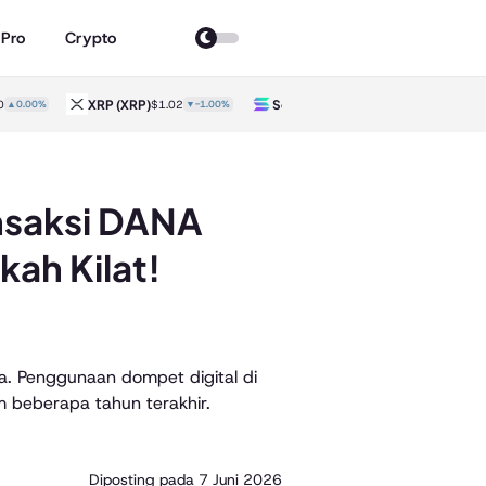
 Pro
Crypto
XRP
(XRP)
Solana
(SOL)
T
0
▲0.00%
$1.02
▼-1.00%
$73.63
▲1.10%
ansaksi DANA
ah Kilat!
. Penggunaan dompet digital di
 beberapa tahun terakhir.
Diposting pada
7 Juni 2026