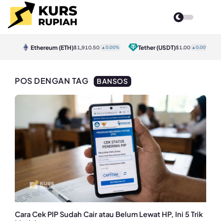
Ethereum
(ETH)
Tether
(USDT)
30%
$1,910.50
▲0.00%
$1.00
▲0.00%
POS DENGAN TAG
BANSOS
Cara Cek PIP Sudah Cair atau Belum Lewat HP, Ini 5 Trik