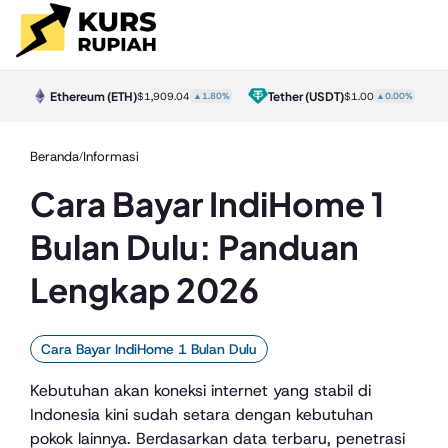
Ethereum
(ETH)
Tether
(USDT)
0%
$1,909.04
▲1.80%
$1.00
▲0.00%
Beranda
Informasi
/
Cara Bayar IndiHome 1
Bulan Dulu: Panduan
Lengkap 2026
Cara Bayar IndiHome 1 Bulan Dulu
Kebutuhan akan koneksi internet yang stabil di
Indonesia kini sudah setara dengan kebutuhan
pokok lainnya. Berdasarkan data terbaru, penetrasi