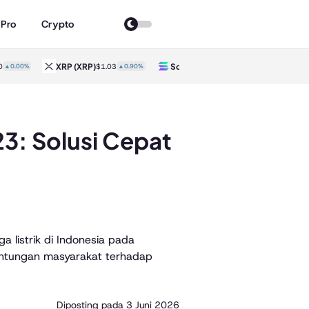
 Pro
Crypto
XRP
(XRP)
Solana
(SOL)
T
0
▲0.00%
$1.03
▲0.90%
$74.60
▲3.10%
23: Solusi Cepat
ga listrik di Indonesia pada
ntungan masyarakat terhadap
Diposting pada
3 Juni 2026