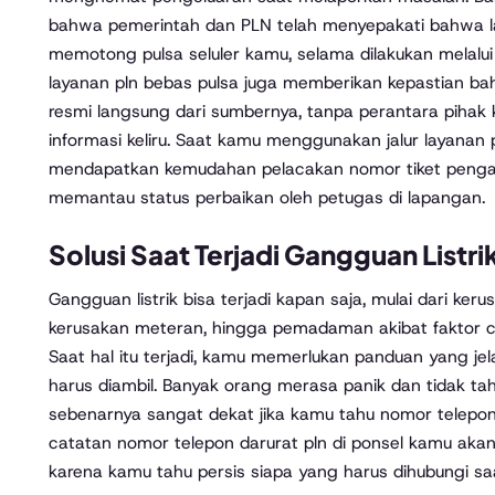
bahwa pemerintah dan PLN telah menyepakati bahwa l
memotong pulsa seluler kamu, selama dilakukan melalu
layanan pln bebas pulsa juga memberikan kepastian 
resmi langsung dari sumbernya, tanpa perantara piha
informasi keliru. Saat kamu menggunakan jalur layanan 
mendapatkan kemudahan pelacakan nomor tiket penga
memantau status perbaikan oleh petugas di lapangan.
Solusi Saat Terjadi Gangguan Listri
Gangguan listrik bisa terjadi kapan saja, mulai dari ker
kerusakan meteran, hingga pemadaman akibat faktor c
Saat hal itu terjadi, kamu memerlukan panduan yang j
harus diambil. Banyak orang merasa panik dan tidak tah
sebenarnya sangat dekat jika kamu tahu nomor telepon 
catatan nomor telepon darurat pln di ponsel kamu ak
karena kamu tahu persis siapa yang harus dihubungi saa