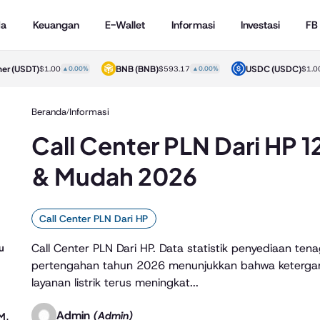
da
Keuangan
E-Wallet
Informasi
Investasi
FB
her
(USDT)
BNB
(BNB)
USDC
(USDC)
$1.00
▲0.00%
$593.17
▲0.00%
$1.0
Beranda
Informasi
/
Call Center PLN Dari HP 1
& Mudah 2026
Call Center PLN Dari HP
Call Center PLN Dari HP. Data statistik penyediaan tena
u
pertengahan tahun 2026 menunjukkan bahwa keterga
layanan listrik terus meningkat...
Admin
(Admin)
M,