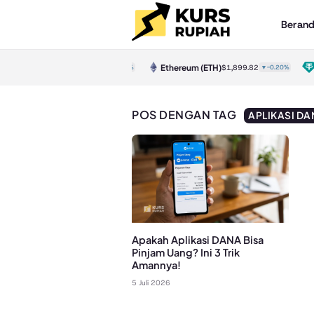
Beran
Bitcoin
(BTC)
Ethereum
(ETH)
T
$64,317.00
▼-0.50%
$1,899.82
▼-0.20%
POS DENGAN TAG
APLIKASI DA
Apakah Aplikasi DANA Bisa
Pinjam Uang? Ini 3 Trik
Amannya!
5 Juli 2026