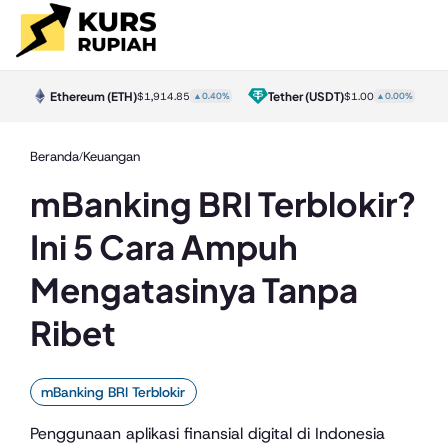
Ethereum
(ETH)
Tether
(USDT)
BNB
(B
$1,914.85
▲0.40%
$1.00
▲0.00%
Beranda
Keuangan
/
mBanking BRI Terblokir?
Ini 5 Cara Ampuh
Mengatasinya Tanpa
Ribet
mBanking BRI Terblokir
Penggunaan aplikasi finansial digital di Indonesia