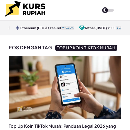
Ethereum
(ETH)
Tether
(USDT)
0.50%
$1,899.60
▼-0.20%
$1.00
▲0.00%
POS DENGAN TAG
TOP UP KOIN TIKTOK MURAH
Top Up Koin TikTok Murah: Panduan Legal 2026 yang