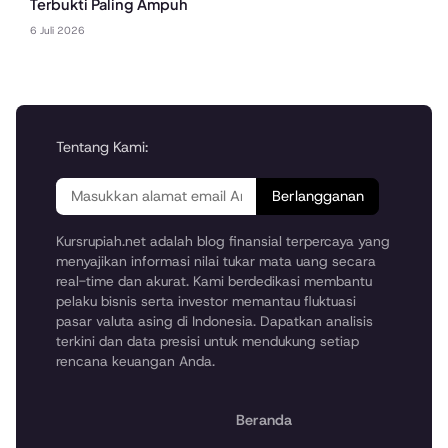
Terbukti Paling Ampuh
6 Juli 2026
Tentang Kami:
Berlangganan
Kursrupiah.net adalah blog finansial terpercaya yang
menyajikan informasi nilai tukar mata uang secara
real-time dan akurat. Kami berdedikasi membantu
pelaku bisnis serta investor memantau fluktuasi
pasar valuta asing di Indonesia. Dapatkan analisis
terkini dan data presisi untuk mendukung setiap
rencana keuangan Anda.
Beranda