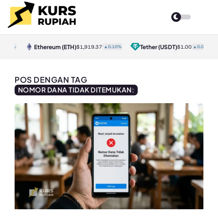
Ethereum
(ETH)
Tether
(USDT)
0.00%
$1,919.37
▲0.10%
$1.00
▲0.00%
POS DENGAN TAG
NOMOR DANA TIDAK DITEMUKAN: