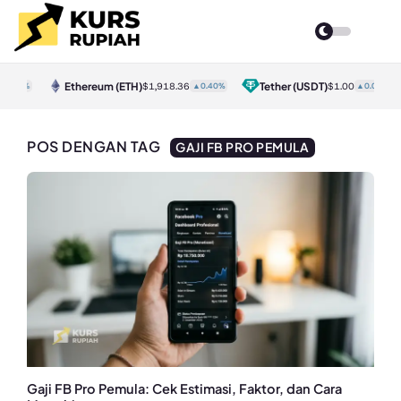
Ethereum
(ETH)
Tether
(USDT)
0.30%
$1,918.36
▲0.40%
$1.00
▲0.00%
POS DENGAN TAG
GAJI FB PRO PEMULA
Gaji FB Pro Pemula: Cek Estimasi, Faktor, dan Cara