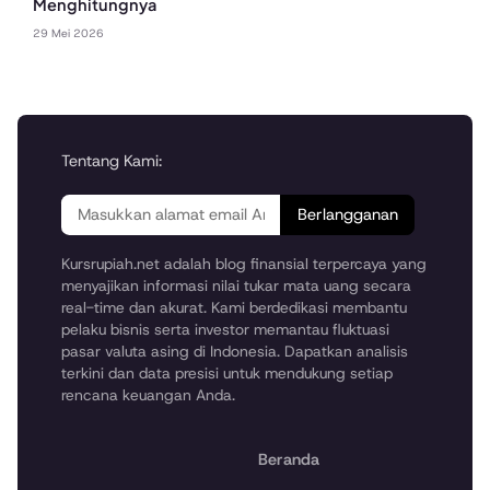
Menghitungnya
29 Mei 2026
Tentang Kami:
Berlangganan
Kursrupiah.net adalah blog finansial terpercaya yang
menyajikan informasi nilai tukar mata uang secara
real-time dan akurat. Kami berdedikasi membantu
pelaku bisnis serta investor memantau fluktuasi
pasar valuta asing di Indonesia. Dapatkan analisis
terkini dan data presisi untuk mendukung setiap
rencana keuangan Anda.
Beranda