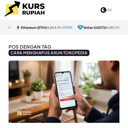
Ethereum
(ETH)
Tether
(USDT)
0.30%
$1,913.74
▲0.00%
$1.00
▲0.00%
POS DENGAN TAG
CARA MENGHAPUS AKUN TOKOPEDIA