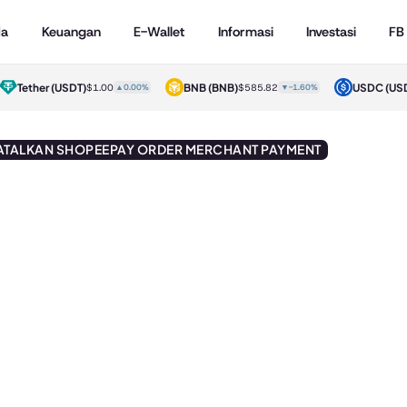
da
Keuangan
E-Wallet
Informasi
Investasi
FB
Tether
(USDT)
BNB
(BNB)
USDC
(USDC
$1.00
▲0.00%
$585.82
▼-1.60%
TALKAN SHOPEEPAY ORDER MERCHANT PAYMENT