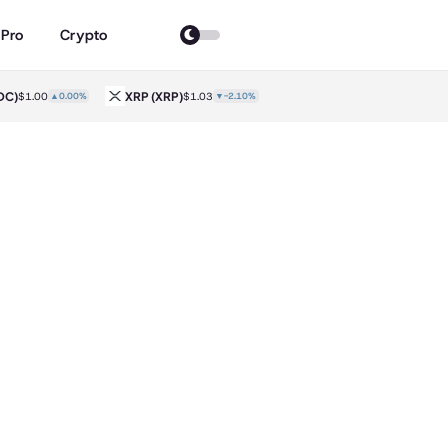
 Pro
Crypto
)
XRP
(XRP)
Solana
(SOL)
$1.00
▲0.00%
$1.03
▼-2.10%
$72.89
▼-1.40%