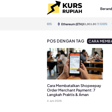
Beran
Bitcoin
(BTC)
Ethereum
(ETH)
$64,280.00
▼-0.80%
$1,901.80
▼-0.50%
POS DENGAN TAG
CARA MEMBA
Cara Membatalkan Shopeepay
Order Merchant Payment: 7
Langkah Praktis & Aman
4 Juni 2026