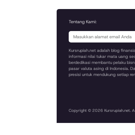
Tentang Kami:
Kursrupiah.net adalah blog finans
informasi nilai tukar mata uang se
berdedikasi membantu pelaku bisni
pasar valuta asing di Indonesia. Da
presisi untuk mendukung setiap r
Copyright © 2026 Kursrupiah.net. Al