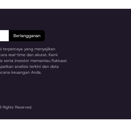
Berlangganan
ial terpercaya yang menyajikan
cara real-time dan akurat. Kami
s serta investor memantau fluktuasi
patkan analisis terkini dan data
encana keuangan Anda.
l Rights Reserved.