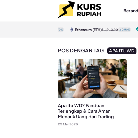
Beran
Bitcoin
(BTC)
Ethereum
(ETH)
$64,834.00
▲0.70%
$1,913.20
▲0.50%
POS DENGAN TAG
APA ITU WD
Apa Itu WD? Panduan
Terlengkap & Cara Aman
Menarik Uang dari Trading
29 Mei 2026