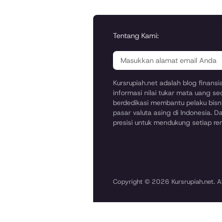
Tentang Kami:
Kursrupiah.net adalah blog finans
informasi nilai tukar mata uang se
berdedikasi membantu pelaku bisni
pasar valuta asing di Indonesia. Da
presisi untuk mendukung setiap r
Copyright © 2026 Kursrupiah.net. Al