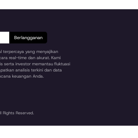
Berlangganan
ial terpercaya yang menyajikan
cara real-time dan akurat. Kami
s serta investor memantau fluktuasi
patkan analisis terkini dan data
encana keuangan Anda.
l Rights Reserved.