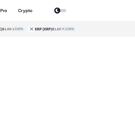
 Pro
Crypto
XRP
(XRP)
Solana
(SOL)
1.00
▲0.00%
$1.02
▼-1.00%
$73.58
▲1.10%