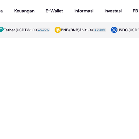
da
Keuangan
E-Wallet
Informasi
Investasi
FB
Tether
(USDT)
BNB
(BNB)
USDC
(USDC)
$1.00
▲0.00%
$591.93
▲0.20%
$