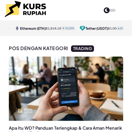
Ethereum
(ETH)
Tether
(USDT)
.10%
$1,916.18
▼-0.10%
$1.00
▲0.00%
POS DENGAN KATEGORI
TRADING
Apa Itu WD? Panduan Terlengkap & Cara Aman Menarik