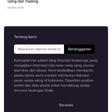
Uang dari Trading
29 Mei 2026
Tentang Kami:
Berlangganan
Kursrupiah.net adalah blog finansial terpercaya yang
menyajikan informasi nilai tukar mata uang secara
real-time dan akurat. Kami berdedikasi membantu
pelaku bisnis serta investor memantau fluktuasi
pasar valuta asing di Indonesia. Dapatkan analisis
terkini dan data presisi untuk mendukung setiap
rencana keuangan Anda.
Beranda