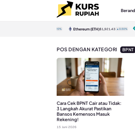
Beran
Bitcoin
(BTC)
Ethereum
(ETH)
$65,038.00
▲0.20%
$1,921.43
▲0.50%
POS DENGAN KATEGORI
BPNT
Cara Cek BPNT Cair atau Tidak:
3 Langkah Akurat Pastikan
Bansos Kemensos Masuk
Rekening!
15 Juni 2026