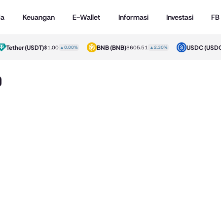
da
Keuangan
E-Wallet
Informasi
Investasi
FB
Tether
(USDT)
BNB
(BNB)
USDC
(USDC)
$1.00
▲0.00%
$605.51
▲2.30%
$