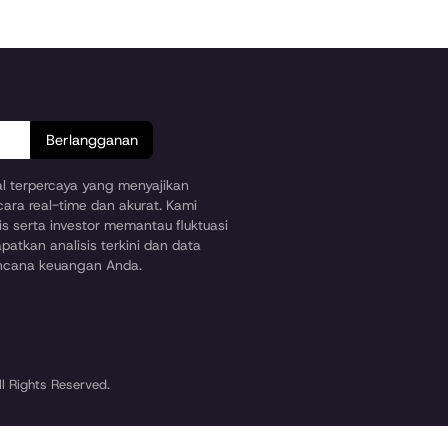
Berlangganan
ial terpercaya yang menyajikan
cara real-time dan akurat. Kami
s serta investor memantau fluktuasi
patkan analisis terkini dan data
encana keuangan Anda.
l Rights Reserved.