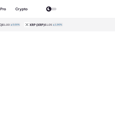
 Pro
Crypto
XRP
(XRP)
Solana
(SOL)
1.00
▲0.00%
$1.05
▲1.90%
$76.30
▲3.60%