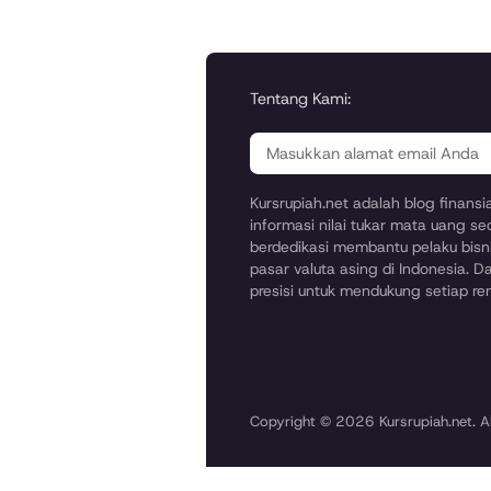
Tentang Kami:
Kursrupiah.net adalah blog finans
informasi nilai tukar mata uang se
berdedikasi membantu pelaku bisni
pasar valuta asing di Indonesia. Da
presisi untuk mendukung setiap r
Copyright © 2026 Kursrupiah.net. Al